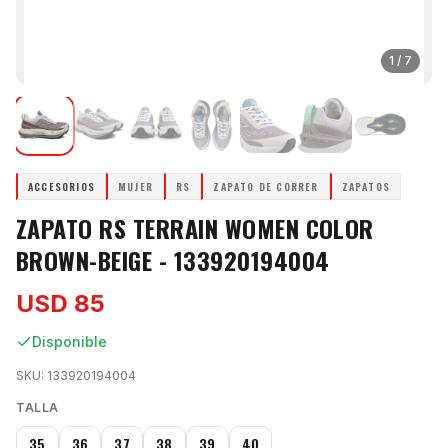
1
/
7
ACCESORIOS
MUJER
RS
ZAPATO DE CORRER
ZAPATOS
ZAPATO RS TERRAIN WOMEN COLOR
BROWN-BEIGE - 133920194004
USD 85
Disponible
SKU:
133920194004
TALLA
35
36
37
38
39
40