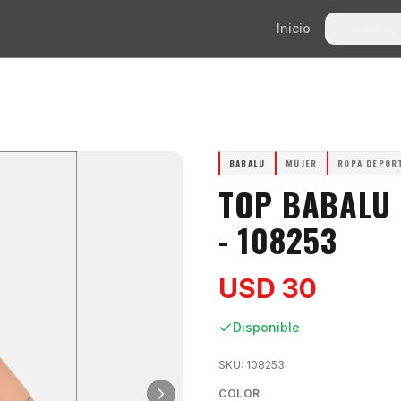
Inicio
Catálogo
BABALU
MUJER
ROPA DEPOR
TOP BABALU
- 108253
USD 30
Disponible
SKU:
108253
COLOR