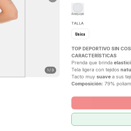
Arequipe
TALLA
Unica
TOP DEPORTIVO SIN COS
CARACTERÍSTICAS
Prenda que brinda
elastic
Tela ligera con tejidos
natu
1
/
3
Tacto muy
suave
a sus te
Composición:
79% poliami