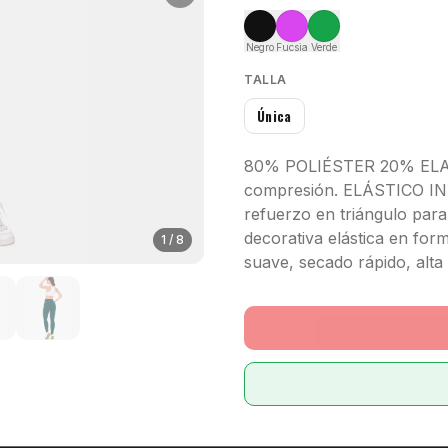
Negro
Fucsia
Verde
TALLA
Única
80% POLIÉSTER 20% ELASTA
compresión. ELÁSTICO IN
refuerzo en triángulo par
decorativa elástica en form
1
/
8
suave, secado rápido, alt