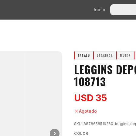
Inicio
Catálogo
BABALU
LEGGINGS
MUJER
LEGGINS DEP
108713
USD 35
Agotado
SKU:
8878658519260-leggins-depo
COLOR