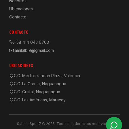
Nosotros
Ubicaciones
Contacto
CONTACTO
+58 414 043 0703
jamilalbi9@gmail.com
UBICACIONES
C.C. Mediterranean Plaza, Valencia
C.C. La Granja, Naguanagua
C.C. Cristal, Naguanagua
C.C. Las Américas, Maracay
SabrinaSport7 © 2026. Todos los derechos reservados.