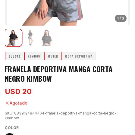
1
/
3
BLUSAS
KIMBOW
MUJER
ROPA DEPORTIVA
FRANELA DEPORTIVA MANGA CORTA
NEGRO KIMBOW
USD 20
Agotado
SKU:
8839124844764-franela-deportiva-manga-corta-negro-
kimbow
COLOR