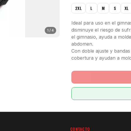
2XL
L
M
S
XL
Ideal para uso en el gimnas
disminuye el riesgo de suf
1
/
4
el gimnasio, ayuda a moldea
abdomen.
Con doble ajuste y bandas 
cobertura y ayudan a mold
CONTACTO