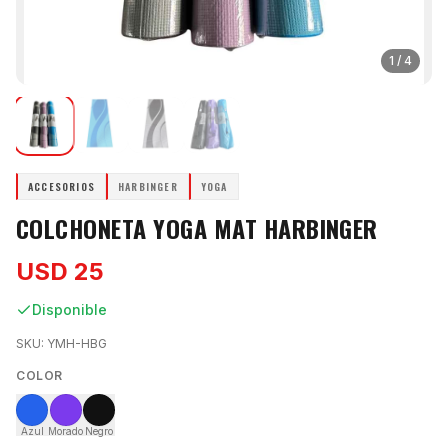
1
/
4
ACCESORIOS
HARBINGER
YOGA
COLCHONETA YOGA MAT HARBINGER
USD 25
Disponible
SKU:
YMH-HBG
COLOR
Azul
Morado
Negro