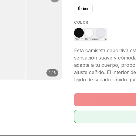
Única
COLOR
Negro
Blanco
Arequipe
Esta camiseta deportiva e
sensación suave y cómoda.
adapte a tu cuerpo, prop
ajuste ceñido. El interior 
1
/
6
tejido de secado rápido que