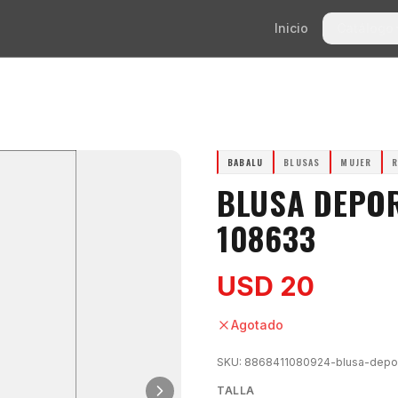
Inicio
Catálogo
BABALU
BLUSAS
MUJER
R
BLUSA DEPOR
108633
USD 20
Agotado
SKU:
8868411080924-blusa-depor
TALLA